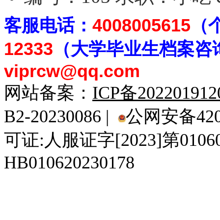
客
服电话：
4008005615
（
12333
（大学毕业生档案
咨
viprcw@qq.com
网站备案：
ICP备20220191
B2-20230086 |
公网安备4201
可证:人服证字[2023]第010
HB010620230178
929人才网
929招聘网
南方人才网
919人才网
939人才网
520人才
92
联合人才网
联合招聘网
888人才网
163人才网
163招聘网
985人才网
21
同城招聘网
毕业生求职网
域名抢注网
招聘人才网
中国直聘网
中国人才招聘网
中
直聘招聘网
人才网
武汉人才网
520人才网
28人才网
最新招聘信息
最