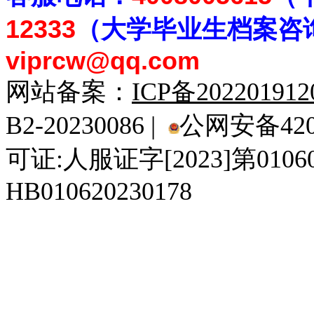
12333
（大学毕业生档案
咨
viprcw@qq.com
网站备案：
ICP备20220191
B2-20230086 |
公网安备4201
可证:人服证字[2023]第010
HB010620230178
929人才网
929招聘网
南方人才网
919人才网
939人才网
520人才
92
联合人才网
联合招聘网
888人才网
163人才网
163招聘网
985人才网
21
同城招聘网
毕业生求职网
域名抢注网
招聘人才网
中国直聘网
中国人才招聘网
中
直聘招聘网
人才网
武汉人才网
520人才网
28人才网
最新招聘信息
最