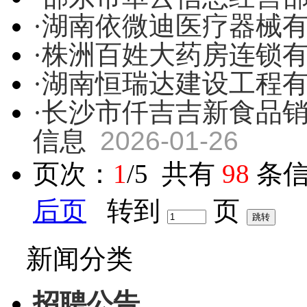
·湖南依微迪医疗器械
·株洲百姓大药房连锁
·湖南恒瑞达建设工程
·长沙市仟吉吉新食品
信息
2026-01-26
页次：
1
/5 共有
98
条信
后页
转到
页
新闻分类
招聘公告