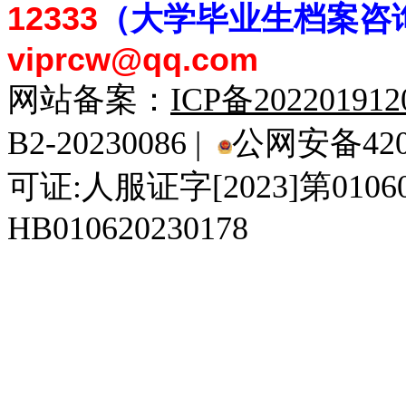
12333
（大学毕业生档案
咨
viprcw@qq.com
网站备案：
ICP备20220191
B2-20230086 |
公网安备4201
可证:人服证字[2023]第010
HB010620230178
929人才网
929招聘网
南方人才网
919人才网
939人才网
520人才
92
联合人才网
联合招聘网
888人才网
163人才网
163招聘网
985人才网
21
同城招聘网
毕业生求职网
域名抢注网
招聘人才网
中国直聘网
中国人才招聘网
中
直聘招聘网
人才网
武汉人才网
520人才网
28人才网
最新招聘信息
最