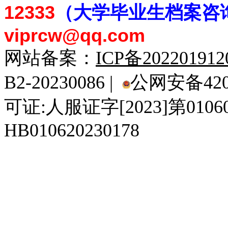
12333
（大学毕业生档案
咨
viprcw@qq.com
网站备案：
ICP备20220191
B2-20230086 |
公网安备4201
可证:人服证字[2023]第010
HB010620230178
929人才网
929招聘网
南方人才网
919人才网
939人才网
520人才
92
联合人才网
联合招聘网
888人才网
163人才网
163招聘网
985人才网
21
同城招聘网
毕业生求职网
域名抢注网
招聘人才网
中国直聘网
中国人才招聘网
中
直聘招聘网
人才网
武汉人才网
520人才网
28人才网
最新招聘信息
最